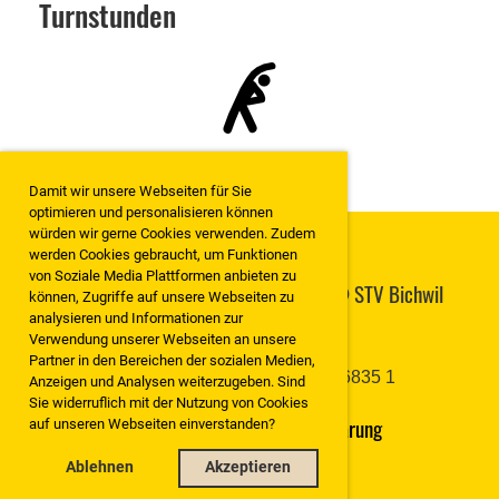
Turnstunden
Damit wir unsere Webseiten für Sie
optimieren und personalisieren können
würden wir gerne Cookies verwenden. Zudem
werden Cookies gebraucht, um Funktionen
von Soziale Media Plattformen anbieten zu
STV Bichwil | Copyright 2019-2026 @ STV Bichwil
können, Zugriffe auf unsere Webseiten zu
CH-9248 Bichwil
analysieren und Informationen zur
Verwendung unserer Webseiten an unsere
Partner in den Bereichen der sozialen Medien,
IBAN: CH98 8080 8005 1767 6835 1
Anzeigen und Analysen weiterzugeben. Sind
Sie widerruflich mit der Nutzung von Cookies
Impressum / Datenschutzerklärung
auf unseren Webseiten einverstanden?
Ablehnen
Akzeptieren