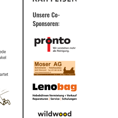
Unsere Co-
Sponsoren:
jede
akel
artet