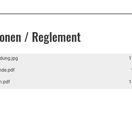
ionen / Reglement
dung.jpg
1
nde.pdf
n.pdf
1